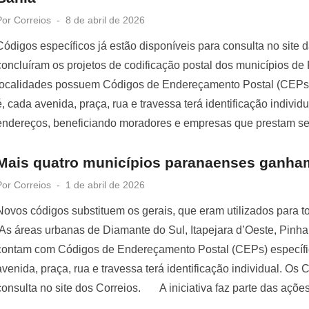
Posted
Por
Correios
8 de abril de 2026
on
Códigos específicos já estão disponíveis para consulta no site 
concluíram os projetos de codificação postal dos municípios de
localidades possuem Códigos de Endereçamento Postal (CEPs) e
é, cada avenida, praça, rua e travessa terá identificação individu
endereços, beneficiando moradores e empresas que prestam se
Mais quatro municípios paranaenses ganha
Posted
Por
Correios
1 de abril de 2026
on
Novos códigos substituem os gerais, que eram utilizados para to
As áreas urbanas de Diamante do Sul, Itapejara d’Oeste, Pinha
contam com Códigos de Endereçamento Postal (CEPs) específico
avenida, praça, rua e travessa terá identificação individual. Os
consulta no site dos Correios. A iniciativa faz parte das açõe