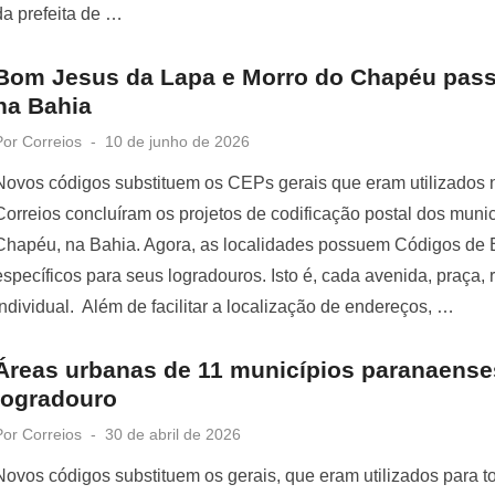
da prefeita de …
Bom Jesus da Lapa e Morro do Chapéu pass
na Bahia
Posted
Por
Correios
10 de junho de 2026
on
Novos códigos substituem os CEPs gerais que eram utilizados 
Correios concluíram os projetos de codificação postal dos mun
Chapéu, na Bahia. Agora, as localidades possuem Códigos de
específicos para seus logradouros. Isto é, cada avenida, praça, r
individual. Além de facilitar a localização de endereços, …
Áreas urbanas de 11 municípios paranaens
logradouro
Posted
Por
Correios
30 de abril de 2026
on
Novos códigos substituem os gerais, que eram utilizados para to