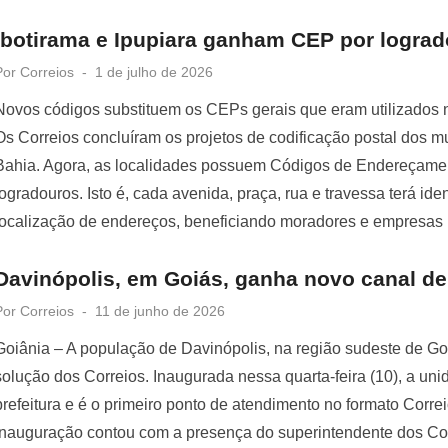
Ibotirama e Ipupiara ganham CEP por lograd
Posted
Por
Correios
1 de julho de 2026
on
Novos códigos substituem os CEPs gerais que eram utilizados n
Os Correios concluíram os projetos de codificação postal dos mu
Bahia. Agora, as localidades possuem Códigos de Endereçamen
logradouros. Isto é, cada avenida, praça, rua e travessa terá iden
localização de endereços, beneficiando moradores e empresas
Davinópolis, em Goiás, ganha novo canal de
Posted
Por
Correios
11 de junho de 2026
on
Goiânia – A população de Davinópolis, na região sudeste de G
solução dos Correios. Inaugurada nessa quarta-feira (10), a un
prefeitura e é o primeiro ponto de atendimento no formato Corre
inauguração contou com a presença do superintendente dos Cor