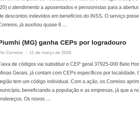
(20) o atendimento a aposentados e pensionistas para a abertura
de descontos indevidos em benefícios do INSS. O serviço prese
Correios, já auxiliou quase 8 …
Piumhi (MG) ganha CEPs por logradouro
Posted
Por
Correios
11 de março de 2026
on
Faixa de códigos vai substituir o CEP geral 37925-000 Belo Ho
Minas Gerais, já contam com CEPs específicos por localidade. 
região tem um código individual. Com a ação, os Correios apri
município, beneficiando a população e as empresas, já que a nov
endereços. Os novos …