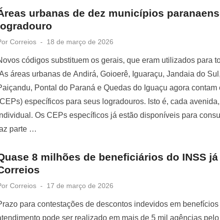
Áreas urbanas de dez municípios paranaen
logradouro
Posted
Por
Correios
18 de março de 2026
on
Novos códigos substituem os gerais, que eram utilizados para to
As áreas urbanas de Andirá, Goioerê, Iguaraçu, Jandaia do Su
Paiçandu, Pontal do Paraná e Quedas do Iguaçu agora contam
(CEPs) específicos para seus logradouros. Isto é, cada avenida, 
individual. Os CEPs específicos já estão disponíveis para consu
faz parte …
Quase 8 milhões de beneficiários do INSS já
Correios
Posted
Por
Correios
17 de março de 2026
on
Prazo para contestações de descontos indevidos em benefícios 
atendimento pode ser realizado em mais de 5 mil agências pelo B