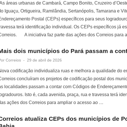
As áreas urbanas de Cambará, Campo Bonito, Cruzeiro d’Oeste
do Iguaçu, Ortigueira, Ramilândia, Sertanópolis, Tamarana e V
Endereçamento Postal (CEPs) específicos para seus logradouros.
travessa terá identificação individual. Os CEPs específicos já e
Correios. A iniciativa faz parte das ações dos Correios para
Mais dois municípios do Pará passam a con
Posted
Por
Correios
29 de abril de 2026
on
Nova codificação individualiza ruas e melhora a qualidade do
Correios concluíram os projetos de codificação postal dos muni
as localidades passam a contar com Códigos de Endereçamento
logradouros. Isto é, cada avenida, praça, rua e travessa terá ident
das ações dos Correios para ampliar o acesso ao …
Correios atualiza CEPs dos municípios de P
Bahia