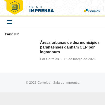
Skip
to
Correios - Sala de
content
Imprensa
TAG:
PR
Áreas urbanas de dez municípios
paranaenses ganham CEP por
logradouro
Posted
Por
Correios
18 de março de 2026
on
© 2026 Correios - Sala de Imprensa