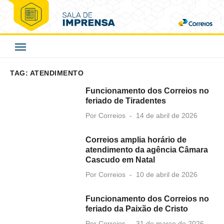
Skip
to
Correios - Sala de
content
Imprensa
TAG:
ATENDIMENTO
Funcionamento dos Correios no
feriado de Tiradentes
Posted
Por
Correios
14 de abril de 2026
on
Correios amplia horário de
atendimento da agência Câmara
Cascudo em Natal
Posted
Por
Correios
10 de abril de 2026
on
Funcionamento dos Correios no
feriado da Paixão de Cristo
Posted
Por
Correios
31 de março de 2026