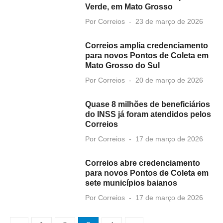
Verde, em Mato Grosso
Posted
Por
Correios
23 de março de 2026
on
Correios amplia credenciamento
para novos Pontos de Coleta em
Mato Grosso do Sul
Posted
Por
Correios
20 de março de 2026
on
Quase 8 milhões de beneficiários
do INSS já foram atendidos pelos
Correios
Posted
Por
Correios
17 de março de 2026
on
Correios abre credenciamento
para novos Pontos de Coleta em
sete municípios baianos
Posted
Por
Correios
17 de março de 2026
on