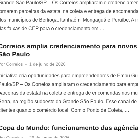
Grande São Paulo/SP – Os Correios ampliaram o credenciamen
tornarem parceiras da estatal na coleta e entrega de encomend
dos municípios de Bertioga, Itanhaém, Mongaguá e Peruíbe. A 
das faixas de CEP para o credenciamento em …
Correios amplia credenciamento para novos
São Paulo
Posted
Por
Correios
1 de julho de 2026
on
Iniciativa cria oportunidades para empreendedores de Embu Gu
Paulo/SP – Os Correios ampliaram o credenciamento para empr
parceiras da estatal na coleta e entrega de encomendas nos mu
Serra, na região sudoeste da Grande São Paulo. Esse canal de 
clientes quanto o comércio local. Com o Ponto de Coleta, …
Copa do Mundo: funcionamento das agências
Posted
Por
Correios
26 de junho de 2026