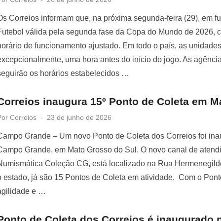
on
Os Correios informam que, na próxima segunda-feira (29), em fu
Futebol válida pela segunda fase da Copa do Mundo de 2026, co
horário de funcionamento ajustado. Em todo o país, as unidades
excepcionalmente, uma hora antes do início do jogo. As agênci
seguirão os horários estabelecidos …
Correios inaugura 15º Ponto de Coleta em M
Posted
Por
Correios
23 de junho de 2026
on
Campo Grande – Um novo Ponto de Coleta dos Correios foi inaug
Campo Grande, em Mato Grosso do Sul. O novo canal de atendi
Numismática Coleção CG, está localizado na Rua Hermenegildo 
o estado, já são 15 Pontos de Coleta em atividade. Com o Ponto
agilidade e …
Ponto de Coleta dos Correios é inaugurado 