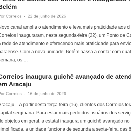
Belém
Posted
Por
Correios
22 de junho de 2026
on
Novo canal amplia o atendimento e leva mais praticidade aos c
Correios inauguraram, nesta segunda-feira (22), um Ponto de C
a rede de atendimento e oferecendo mais praticidade para envi
paraense. Com a nova unidade, Belém passa a contar com quatro
semana, os …
Correios inaugura guichê avançado de aten
em Aracaju
Posted
Por
Correios
16 de junho de 2026
on
Aracaju – A partir desta terça-feira (16), clientes dos Correios
capital sergipana. Para estar mais perto dos usuários dos serviço
de objetos em geral, a estatal inaugura um guichê avançado n
simplificada, a unidade funciona de segunda a sexta-feira, das