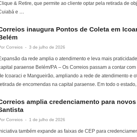
Clique & Retire, que permite ao cliente optar pela retirada de 
Cuiabá e …
Correios inaugura Pontos de Coleta em Icoa
Belém
Posted
Por
Correios
3 de julho de 2026
on
Expansão da rede amplia o atendimento e leva mais praticidad
capital paraense Belém/PA – Os Correios passam a contar com
de Icoaraci e Mangueirão, ampliando a rede de atendimento e o
retirada de encomendas na capital paraense. Em todo o estado,
Correios amplia credenciamento para novos
Santista
Posted
Por
Correios
1 de julho de 2026
on
Iniciativa também expande as faixas de CEP para credenciamen