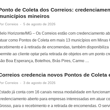
Ponto de Coleta dos Correios: credenciamen
municípios mineiros
Posted
Por
Correios
5 de agosto de 2026
on
Belo Horizonte/MG – Os Correios estão com credenciamento ab
atuar como Pontos de Coleta em mais 13 municípios em Minas G
recebimento e à retirada de encomendas, também disponibiliza 
permite ao cliente optar pela retirada de objetos em um ponto c
são Boa Esperança, Botelhos, Brás Pires, Carmo …
Correios credencia novos Pontos de Coleta
Posted
Por
Correios
3 de agosto de 2026
on
Estado já conta com 16 canais nessa modalidade em funciona
credenciamento aberto para empresas interessadas em atuar c
Grosso, para o recebimento e a retirada de encomendas. O serv