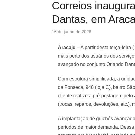
Correios inaugur
Dantas, em Araca
Posted
16 de junho de 2026
on
Aracaju
– A partir desta terça-feira
mais perto dos usuários dos serviços
avançado no conjunto Orlando Dan
Com estrutura simplificada, a unida
da Fonseca, 948 (loja C), bairro 
cliente realize a pré-postagem pelo
(trocas, reparos, devoluções, etc.)
A implantação de guichês avançados
períodos de maior demanda. Dessa f