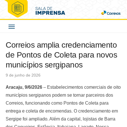
Skip
to
Correios - Sala de
content
Imprensa
Correios amplia credenciamento
de Pontos de Coleta para novos
municípios sergipanos
Posted
9 de junho de 2026
on
Aracaju, 9/6/2026
– Estabelecimentos comerciais de oito
municípios sergipanos podem se tornar parceiros dos
Correios, funcionando como Pontos de Coleta para
entrega e coleta de encomendas. O credenciamento em
Sergipe foi ampliado. Além da capital, lojistas de Barra
dos Coqueiros, Estância, Itabaiana, Lagarto, Nossa